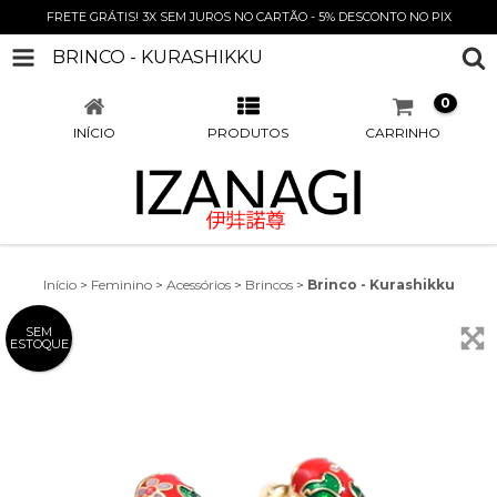
FRETE GRÁTIS! 3X SEM JUROS NO CARTÃO - 5% DESCONTO NO PIX
BRINCO - KURASHIKKU
0
INÍCIO
PRODUTOS
CARRINHO
Início
>
Feminino
>
Acessórios
>
Brincos
>
Brinco - Kurashikku
SEM
ESTOQUE