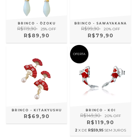
BRINCO - ŌZOKU
BRINCO - SAWAYAKANA
R$119,90
R$99,90
25
% OFF
20
% OFF
R$89,90
R$79,90
OFERTA
BRINCO - KITAKYUSHU
BRINCO - KOI
R$149,90
R$69,90
20
% OFF
R$119,90
2
X DE
R$59,95
SEM JUROS