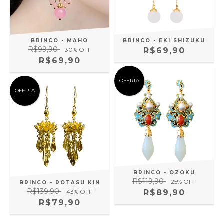
BRINCO - MAHŌ
BRINCO - EKI SHIZUKU
R$99,90
30
% OFF
R$69,90
R$69,90
OFERTA
OFERTA
BRINCO - ŌZOKU
R$119,90
25
% OFF
BRINCO - RŌTASU KIN
R$139,90
43
% OFF
R$89,90
R$79,90