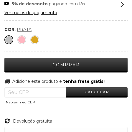
5% de desconto
pagando com Pix
Ver meios de pagamento
COR:
PRATA
Adicione este produto e
tenha frete grátis!
ADICIONE ESTE PRODUTO E
TENHA FRETE
GRÁTIS!
CALCULAR
ALTERAR CEP
Entregas para o CEP:
Não sei meu CEP
Devolução gratuita