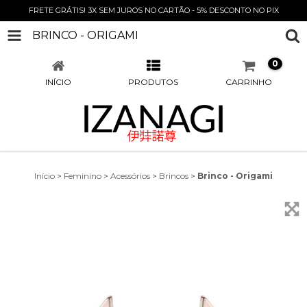
FRETE GRÁTIS! 3X SEM JUROS NO CARTÃO - 5% DESCONTO NO PIX
BRINCO - ORIGAMI
0
INÍCIO
PRODUTOS
CARRINHO
Início
>
Feminino
>
Acessórios
>
Brincos
>
Brinco - Origami