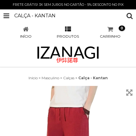
FRETE GRÁTIS! 3X SEM JUROS NO CARTÃO - 5% DESCONTO NO PIX
CALÇA - KANTAN
0
INÍCIO
PRODUTOS
CARRINHO
Início
>
Masculino
>
Calças
>
Calça - Kantan