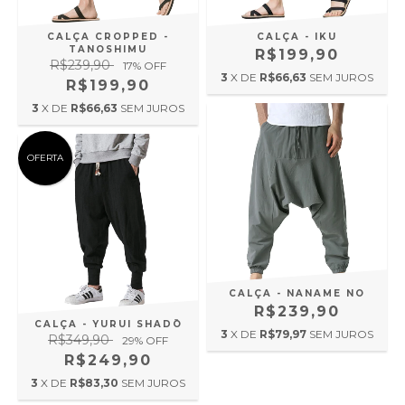
CALÇA CROPPED -
CALÇA - IKU
TANOSHIMU
R$199,90
R$239,90
17
% OFF
3
X DE
R$66,63
SEM JUROS
R$199,90
3
X DE
R$66,63
SEM JUROS
OFERTA
CALÇA - NANAME NO
R$239,90
CALÇA - YURUI SHADŌ
3
X DE
R$79,97
SEM JUROS
R$349,90
29
% OFF
R$249,90
3
X DE
R$83,30
SEM JUROS