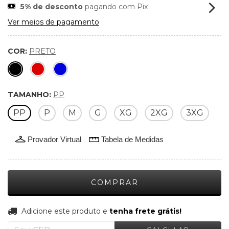
5% de desconto
pagando com Pix
Ver meios de pagamento
COR:
PRETO
TAMANHO:
PP
PP
P
M
G
XG
2XG
3XG
Provador Virtual
Tabela de Medidas
Adicione este produto e
tenha frete grátis!
ADICIONE ESTE PRODUTO E
TENHA FRETE
GRÁTIS!