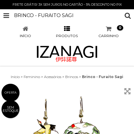
FRETE GRÁTIS! 3X SEM JUROS NO CARTÃO - 5% DESCONTO NO PIX
BRINCO - FURAITO SAGI
0
INÍCIO
PRODUTOS
CARRINHO
Início
>
Feminino
>
Acessórios
>
Brincos
>
Brinco - Furaito Sagi
OFERTA
SEM
ESTOQUE