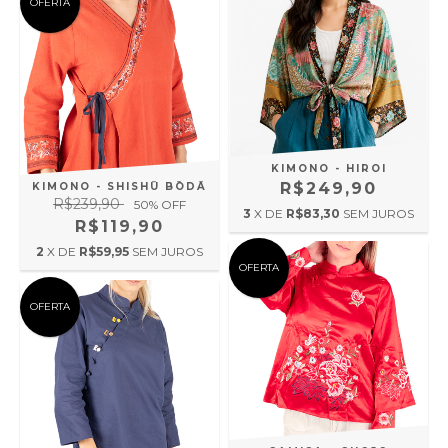
OFERTA
KIMONO - HIROI
R$249,90
KIMONO - SHISHŪ BŌDĀ
R$239,90
50
% OFF
3
X DE
R$83,30
SEM JUROS
R$119,90
2
X DE
R$59,95
SEM JUROS
OFERTA
OFERTA