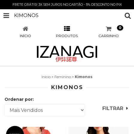
FRETE GRÁTIS! 3X SEM JUROS NO CARTÃO - 5% DESCONTO NO PIX
KIMONOS
0
INÍCIO
PRODUTOS
CARRINHO
Início
>
Feminino
>
Kimonos
KIMONOS
Ordenar por:
FILTRAR