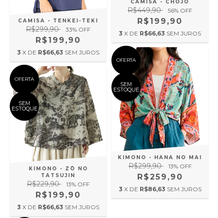
CAMISA - CHOJO
R$449,90
56
% OFF
R$199,90
CAMISA - TENKEI-TEKI
R$299,90
33
% OFF
3
X DE
R$66,63
SEM JUROS
R$199,90
3
X DE
R$66,63
SEM JUROS
OFERTA
OFERTA
SEM
ESTOQUE
SEM
ESTOQUE
KIMONO - HANA NO MAI
R$299,90
13
% OFF
KIMONO - ZŌ NO
TATSUJIN
R$259,90
R$229,90
13
% OFF
3
X DE
R$86,63
SEM JUROS
R$199,90
3
X DE
R$66,63
SEM JUROS